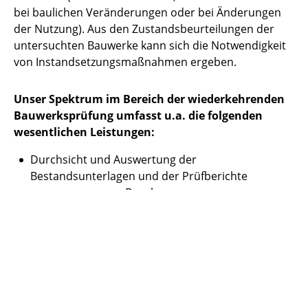
bei baulichen Veränderungen oder bei Änderungen
der Nutzung). Aus den Zustandsbeurteilungen der
untersuchten Bauwerke kann sich die Notwendigkeit
von Instandsetzungsmaßnahmen ergeben.
Unser Spektrum im Bereich der wiederkehrenden
Bauwerksprüfung umfasst u.a. die folgenden
wesentlichen Leistungen:
Durchsicht und Auswertung der
Bestandsunterlagen und der Prüfberichte
vorangegangener Begehungen
Organisation und Durchführung der
Bauwerksprüfung nach Richtlinie VDI 6200 bzw.
nach RÜV im Zuge von Ortsterminen (Inspektion
oder eingehende Prüfung)
Analyse, Auswertung und Bewertung der
Erkenntnisse aus der örtlichen Prüfung inkl.