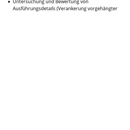
Untersuchung und Bewertung von
Ausführungsdetails (Verankerung vorgehängter
Elemente, Abdichtung etc.)
Bestimmung von energetischen Kennwerten und
Luftdichtheit der thermischen Hülle
Untersuchung der Einflüsse von Wärmebrücken
Umsetzbarkeit heutiger technischer
Anforderungen
Zustand der Tragstruktur und des
Schädigungsgrad
Schädigungsfortschritt und Restlebensdauer
(einschließlich Lebensdauerbemessung bei Bedarf)
Abstimmung behördlicher Anforderungen
(Denkmalschutz, GEG).
Aus der ganzheitlichen Bewertung einer Fassade bzgl.
ihres Zustandes in konstruktiver, baustofflicher und
bauphysikalischer Hinsicht entwickeln wir in
Abstimmung mit den Wünschen des Bauherren