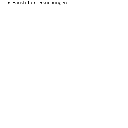
Baustoffuntersuchungen
Entwicklung eines Instandsetzungskonzepts
Begleitung der Instandsetzung.
Tätigkeitsfelder
Instandsetzung
Baustofftechnologie