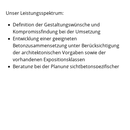
Unser Leistungsspektrum:
Definition der Gestaltungswünsche und
Kompromissfindung bei der Umsetzung
Entwicklung einer geeigneten
Betonzusammensetzung unter Berücksichtigung
der architektonischen Vorgaben sowie der
vorhandenen Expositionsklassen
Beratung bei der Planung sichtbetonspezifischer
Detaillösungen
Unterstützung bei der Erstellung des
Leistungsverzeichnisses inkl. Formulierung der
Vorbemerkungen für die Sichtbetonarbeiten
Gutachterliche Begleitung bei der Ausführung.
Bauherr:in:
Land Baden-Württemberg, vertreten durch Vermögen